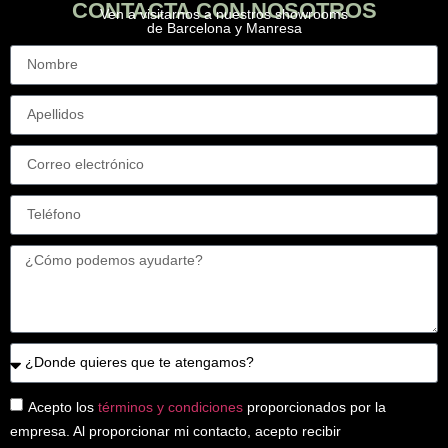
CONTACTA CON NOSOTROS
Ven a visitarnos a nuestros showrooms
de Barcelona y Manresa
Acepto los
términos y condiciones
proporcionados por la
empresa. Al proporcionar mi contacto, acepto recibir