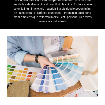
Descobreix idees innovadores per a cada racó de la teva llar,
des de la sala d’estar fins al dormitori i la cuina. Explora com el
color, la il·luminació, els materials i la distribució poden influir
en l’atmosfera i el caràcter d’un espai, i troba inspiració per a
crear ambients que reflecteixin el teu estil personal i les teves
necessitats individuals.