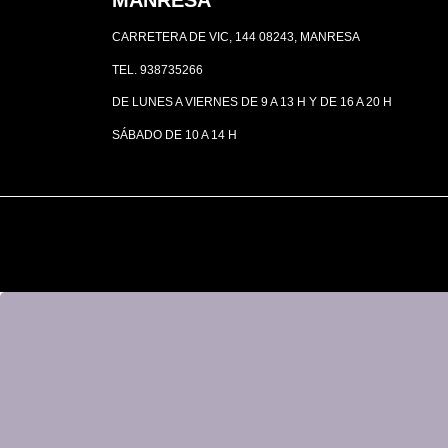
MANRESA
CARRETERA DE VIC, 144 08243, MANRESA
TEL. 938735266
DE LUNES A VIERNES DE 9 A 13 H Y DE 16 A 20 H
SÁBADO DE 10 A 14 H