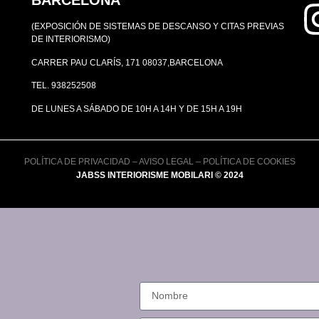
BARCELONA
(EXPOSICIÓN DE SISTEMAS DE DESCANSO Y CITAS PREVIAS
DE INTERIORISMO)
CARRER PAU CLARÍS, 171 08037,BARCELONA
TEL. 938252508
DE LUNES A SÁBADO DE 10H A 14H Y DE 15H A 19H
POLÍTICA DE PRIVACIDAD
–
AVISO LEGAL
–
POLÍTICA DE COOKIES
JABSS INTERIORISME MOBILARI © 2024