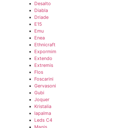
Desalto
Diabla
Driade
E15
Emu
Enea
Ethnicraft
Expormim
Extendo
Extremis
Flos
Foscarini
Gervasoni
Gubi
Joquer
Kristalia
lapalma
Leds C4
Magis