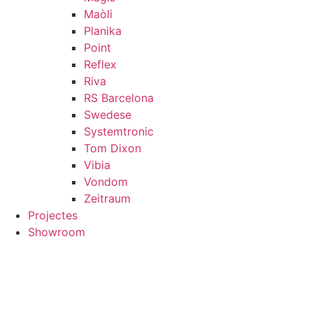
Maòli
Planika
Point
Reflex
Riva
RS Barcelona
Swedese
Systemtronic
Tom Dixon
Vibia
Vondom
Zeitraum
Projectes
Showroom