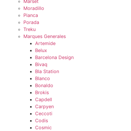
Marset
Moradillo
Pianca
Porada
Treku
Marques Generales
Artemide
Belux
Barcelona Design
Bivaq
Bla Station
Blanco
Bonaldo
Brokis
Capdell
Carpyen
Ceccoti
Codis
Cosmic