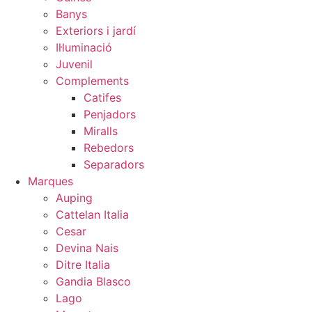
Banys
Exteriors i jardí
Il·luminació
Juvenil
Complements
Catifes
Penjadors
Miralls
Rebedors
Separadors
Marques
Auping
Cattelan Italia
Cesar
Devina Nais
Ditre Italia
Gandia Blasco
Lago