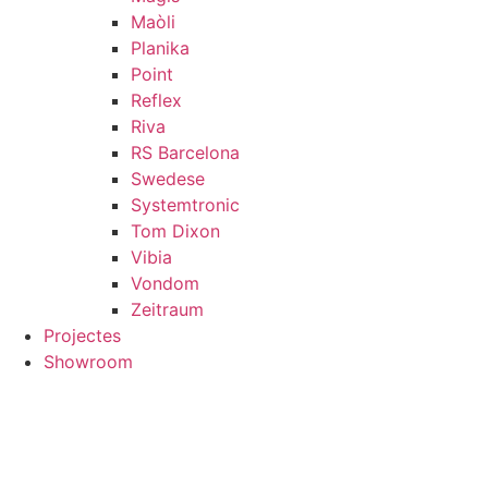
Maòli
Planika
Point
Reflex
Riva
RS Barcelona
Swedese
Systemtronic
Tom Dixon
Vibia
Vondom
Zeitraum
Projectes
Showroom