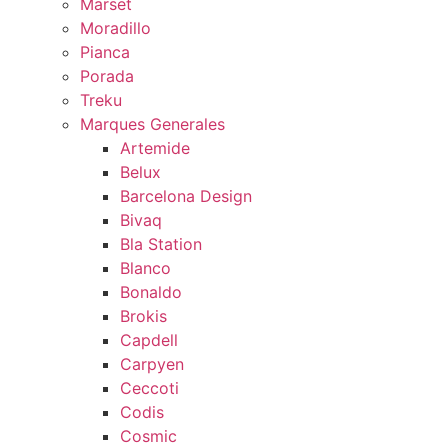
Marset
Moradillo
Pianca
Porada
Treku
Marques Generales
Artemide
Belux
Barcelona Design
Bivaq
Bla Station
Blanco
Bonaldo
Brokis
Capdell
Carpyen
Ceccoti
Codis
Cosmic