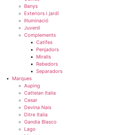
Banys
Exteriors i jardí
Il·luminació
Juvenil
Complements
Catifes
Penjadors
Miralls
Rebedors
Separadors
Marques
Auping
Cattelan Italia
Cesar
Devina Nais
Ditre Italia
Gandia Blasco
Lago