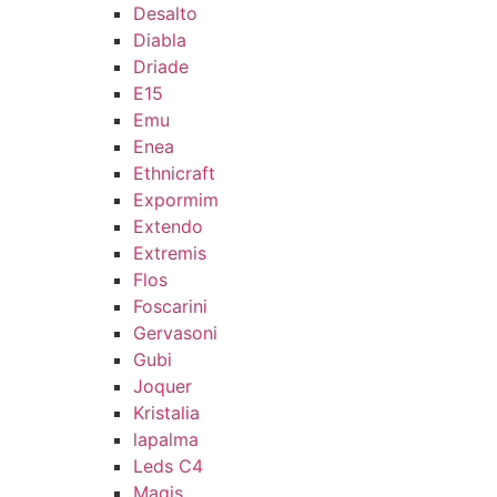
Desalto
Diabla
Driade
E15
Emu
Enea
Ethnicraft
Expormim
Extendo
Extremis
Flos
Foscarini
Gervasoni
Gubi
Joquer
Kristalia
lapalma
Leds C4
Magis