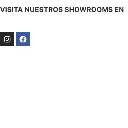
VISITA NUESTROS SHOWROOMS EN
MANRESA
CARRETERA DE VIC, 144 08243, MANRESA
TEL. 938735266
DE LUNES A VIERNES DE 9 A 13 H Y DE 16 A 20 H
SÁBADO DE 10 A 14 H
BARCELONA