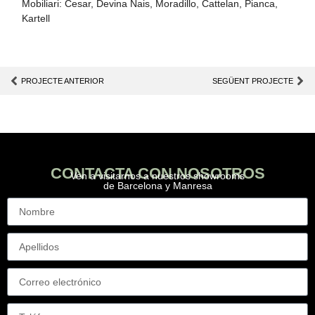
Mobiliari: Cesar, Devina Nais, Moradillo, Cattelan, Pianca,
Kartell
PROJECTE ANTERIOR
SEGÜENT PROJECTE
CONTACTA CON NOSOTROS
Ven a visitarnos a nuestros showrooms
de Barcelona y Manresa