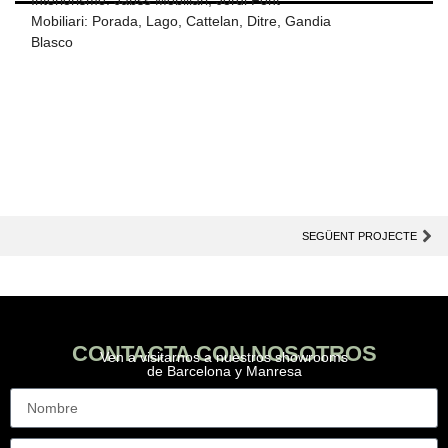
Mobiliari: Porada, Lago, Cattelan, Ditre, Gandia
Blasco
SEGÜENT PROJECTE
CONTACTA CON NOSOTROS
Ven a visitarnos a nuestros showrooms
de Barcelona y Manresa