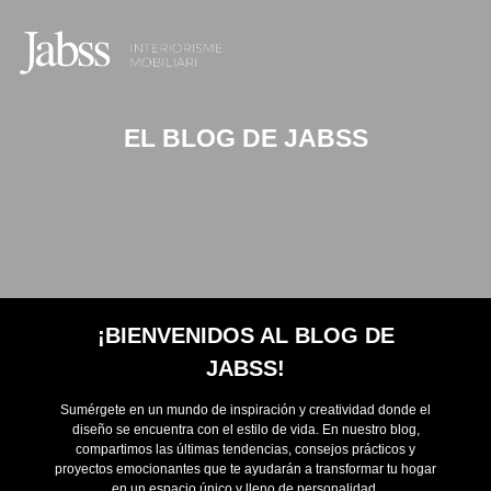
EL BLOG DE JABSS
¡BIENVENIDOS AL BLOG DE
JABSS!
Sumérgete en un mundo de inspiración y creatividad donde el
diseño se encuentra con el estilo de vida. En nuestro blog,
compartimos las últimas tendencias, consejos prácticos y
proyectos emocionantes que te ayudarán a transformar tu hogar
en un espacio único y lleno de personalidad.