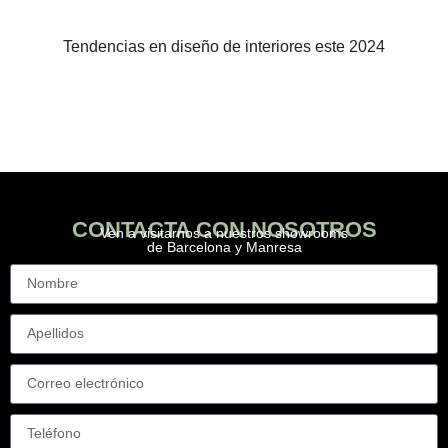
Tendencias en diseño de interiores este 2024
CONTACTA CON NOSOTROS
Ven a visitarnos a nuestros showrooms
de Barcelona y Manresa