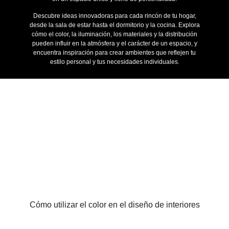
Descubre ideas innovadoras para cada rincón de tu hogar,
desde la sala de estar hasta el dormitorio y la cocina. Explora
cómo el color, la iluminación, los materiales y la distribución
pueden influir en la atmósfera y el carácter de un espacio, y
encuentra inspiración para crear ambientes que reflejen tu
estilo personal y tus necesidades individuales.
Cómo utilizar el color en el diseño de interiores