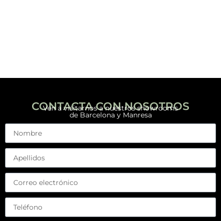
CONTACTA CON NOSOTROS
Ven a visitarnos a nuestros showrooms
de Barcelona y Manresa