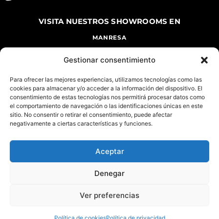
VISITA NUESTROS
SHOWROOMS EN
MANRESA
CARRETERA DE VIC, 144 MANRESA, 08243
Gestionar consentimiento
TEL. 938735266
DE LUNES A VIERNES DE 9 A 13 H Y DE 16 A
20 H
Para ofrecer las mejores experiencias, utilizamos tecnologías como las
cookies para almacenar y/o acceder a la información del dispositivo. El
SÁBADO DE 10 A 14 H
consentimiento de estas tecnologías nos permitirá procesar datos como
el comportamiento de navegación o las identificaciones únicas en este
BARCELONA
sitio. No consentir o retirar el consentimiento, puede afectar
(EXPOSICIÓN DE SISTEMAS DE DESCANSO Y CITAS PREVIAS
negativamente a ciertas características y funciones.
DE INTERIORISMO)
CARRER PAU CLARÍS, 171 BARCELONA, 08037
Aceptar
TEL. 938252508
DE LUNES A SÁBADO DE 10H A 14H Y DE 15H A 19H
Denegar
Ver preferencias
POLÍTICA DE PRIVACIDAD
–
AVISO LEGAL
–
POLÍTICA DE COOKIES
Política de cookies
Política de privacidad