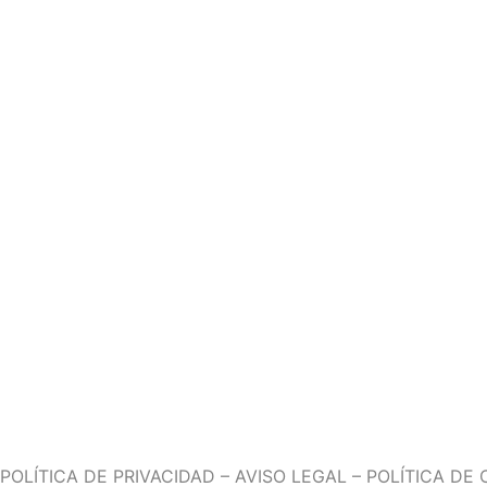
CARRETERA DE VIC, 144 08243, MANRESA
TEL. 938735266
DE LUNES A VIERNES DE 9 A 13 H Y DE 16 A 20 H
SÁBADO DE 10 A 14 H
BARCELONA
(EXPOSICIÓN DE SISTEMAS DE DESCANSO Y CITAS PREV
CARRER PAU CLARÍS, 171 08037,BARCELONA
TEL. 938252508
DE LUNES A SÁBADO DE 10H A 14H Y DE 15H A 19H
POLÍTICA DE PRIVACIDAD
–
AVISO LEGAL
–
POLÍTICA DE 