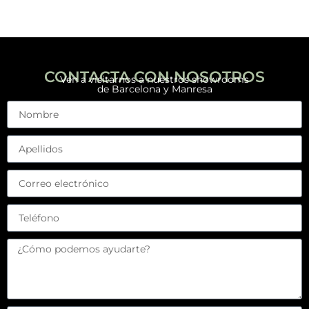
CONTACTA CON NOSOTROS
Ven a visitarnos a nuestros showrooms
de Barcelona y Manresa