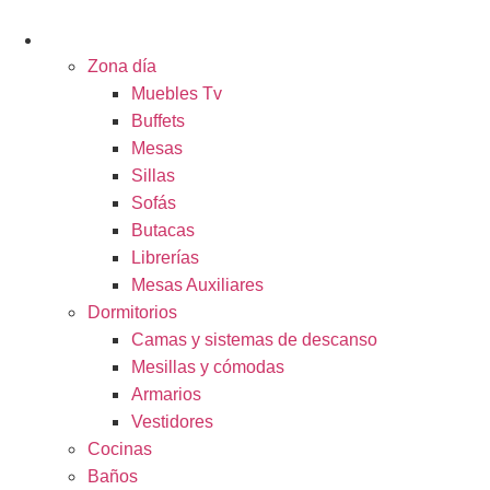
Ir
al
ESPACIOS
contenido
Zona día
Muebles Tv
Buffets
Mesas
Sillas
Sofás
Butacas
Librerías
Mesas Auxiliares
Dormitorios
Camas y sistemas de descanso
Mesillas y cómodas
Armarios
Vestidores
Cocinas
Baños