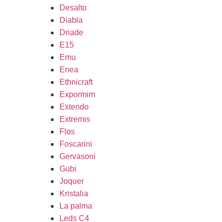
Desalto
Diabla
Driade
E15
Emu
Enea
Ethnicraft
Expormim
Extendo
Extremis
Flos
Foscarini
Gervasoni
Gubi
Joquer
Kristalia
La palma
Leds C4