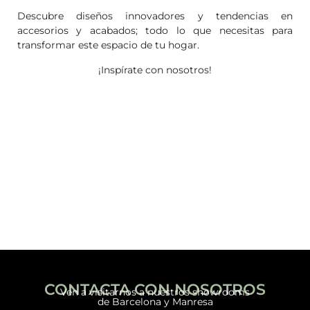
Descubre diseños innovadores y tendencias en
accesorios y acabados; todo lo que necesitas para
transformar este espacio de tu hogar.
¡Inspírate con nosotros!
CONTACTA CON NOSOTROS
Ven a visitarnos a nuestros showrooms
de Barcelona y Manresa