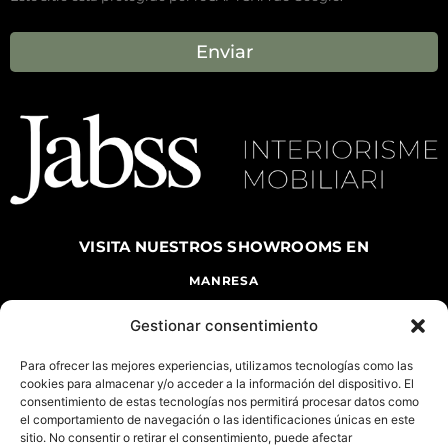
Enviar
VISITA NUESTROS
SHOWROOMS EN
MANRESA
CARRETERA DE VIC, 144 MANRESA, 08243
Gestionar consentimiento
TEL. 938735266
DE LUNES A VIERNES DE 9 A 13 H Y DE 16 A
20 H
Para ofrecer las mejores experiencias, utilizamos tecnologías como las
cookies para almacenar y/o acceder a la información del dispositivo. El
SÁBADO DE 10 A 14 H
consentimiento de estas tecnologías nos permitirá procesar datos como
el comportamiento de navegación o las identificaciones únicas en este
BARCELONA
sitio. No consentir o retirar el consentimiento, puede afectar