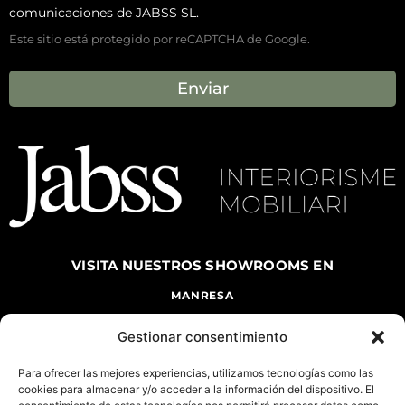
comunicaciones de JABSS SL.
Este sitio está protegido por reCAPTCHA de Google.
Enviar
VISITA NUESTROS
SHOWROOMS EN
MANRESA
CARRETERA DE VIC, 144 MANRESA, 08243
Gestionar consentimiento
TEL. 938735266
DE LUNES A VIERNES DE 9 A 13 H Y DE 16 A
20 H
Para ofrecer las mejores experiencias, utilizamos tecnologías como las
cookies para almacenar y/o acceder a la información del dispositivo. El
SÁBADO DE 10 A 14 H