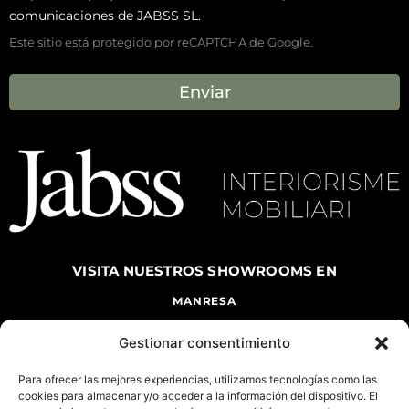
comunicaciones de JABSS SL.
Este sitio está protegido por reCAPTCHA de Google.
Enviar
VISITA NUESTROS
SHOWROOMS EN
MANRESA
CARRETERA DE VIC, 144 MANRESA, 08243
Gestionar consentimiento
TEL. 938735266
DE LUNES A VIERNES DE 9 A 13 H Y DE 16 A
20 H
Para ofrecer las mejores experiencias, utilizamos tecnologías como las
cookies para almacenar y/o acceder a la información del dispositivo. El
SÁBADO DE 10 A 14 H