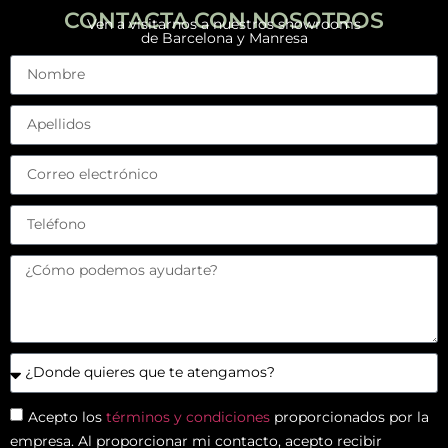
CONTACTA CON NOSOTROS
Ven a visitarnos a nuestros showrooms
de Barcelona y Manresa
Acepto los
términos y condiciones
proporcionados por la
empresa. Al proporcionar mi contacto, acepto recibir