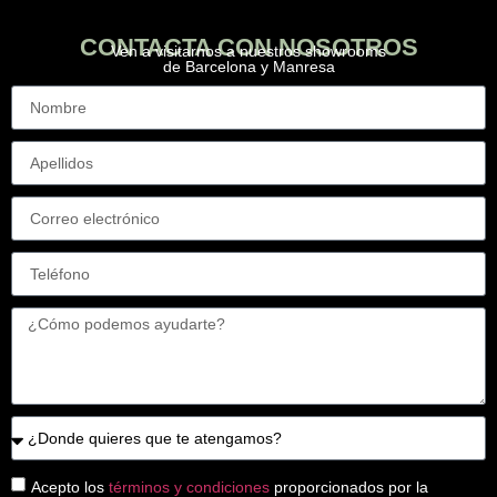
CONTACTA CON NOSOTROS
Ven a visitarnos a nuestros showrooms
de Barcelona y Manresa
Acepto los
términos y condiciones
proporcionados por la