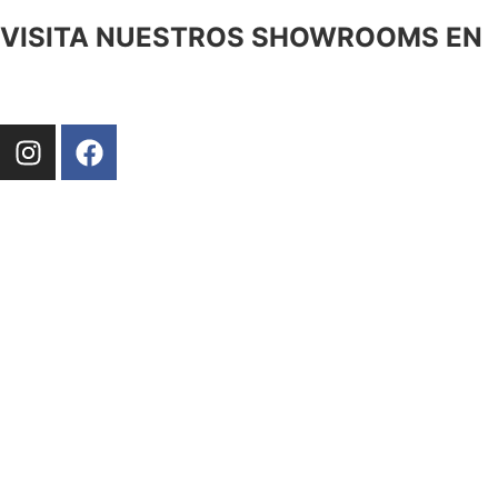
VISITA NUESTROS SHOWROOMS EN
MANRESA
CARRETERA DE VIC, 144 08243, MANRESA
TEL. 938735266
DE LUNES A VIERNES DE 9 A 13 H Y DE 16 A 20 H
SÁBADO DE 10 A 14 H
BARCELONA