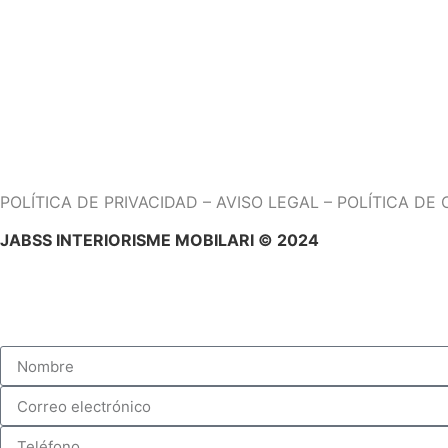
(EXPOSICIÓN DE SISTEMAS DE DESCANSO Y CITAS PREV
CARRER PAU CLARÍS, 171 08037,BARCELONA
TEL. 938252508
DE LUNES A SÁBADO DE 10H A 14H Y DE 15H A 19H
POLÍTICA DE PRIVACIDAD
–
AVISO LEGAL
–
POLÍTICA DE 
JABSS INTERIORISME MOBILARI © 2024