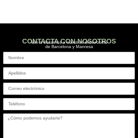
CONTACTA CON NOSOTROS
Ven a visitarnos a nuestros showrooms
de Barcelona y Manresa