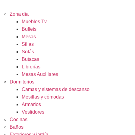
SPACIOS
Zona día
Muebles Tv
Buffets
Mesas
Sillas
Sofás
Butacas
Librerías
Mesas Auxiliares
Dormitorios
Camas y sistemas de descanso
Mesillas y cómodas
Armarios
Vestidores
Cocinas
Baños
Exteriores y jardín