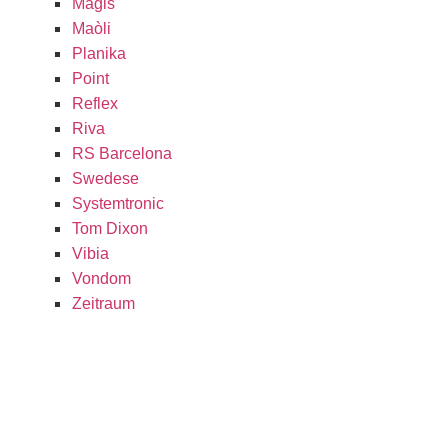
Magis
Maòli
Planika
Point
Reflex
Riva
RS Barcelona
Swedese
Systemtronic
Tom Dixon
Vibia
Vondom
Zeitraum
ROYECTOS
SHOWROOM