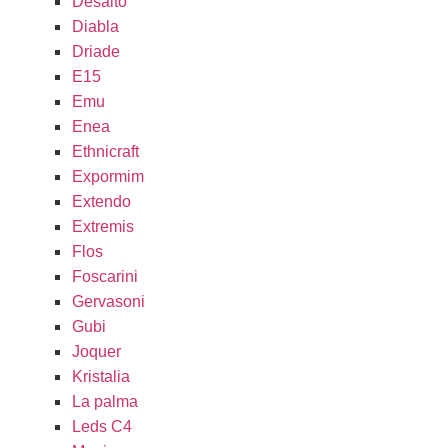
Desalto
Diabla
Driade
E15
Emu
Enea
Ethnicraft
Expormim
Extendo
Extremis
Flos
Foscarini
Gervasoni
Gubi
Joquer
Kristalia
La palma
Leds C4