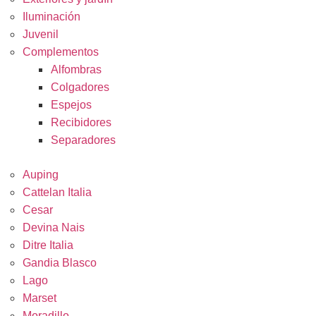
Iluminación
Juvenil
Complementos
Alfombras
Colgadores
Espejos
Recibidores
Separadores
ARCAS
Auping
Cattelan Italia
Cesar
Devina Nais
Ditre Italia
Gandia Blasco
Lago
Marset
Moradillo